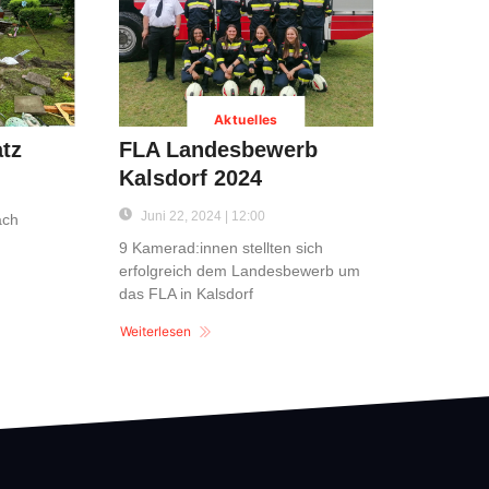
Aktuelles
tz
FLA Landesbewerb
Kalsdorf 2024
Juni 22, 2024 | 12:00
ach
9 Kamerad:innen stellten sich
erfolgreich dem Landesbewerb um
das FLA in Kalsdorf
Weiterlesen