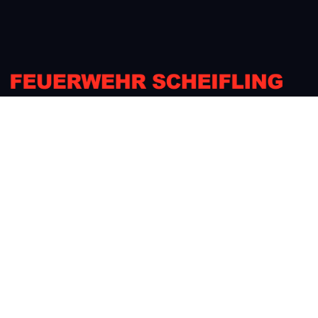
Gott zu Ehr, dem Nächsten zur Wehr.
Nützliche Links
Strahlrohr
Bürgerinfo
Datenschutz
Impressum & Kontakt