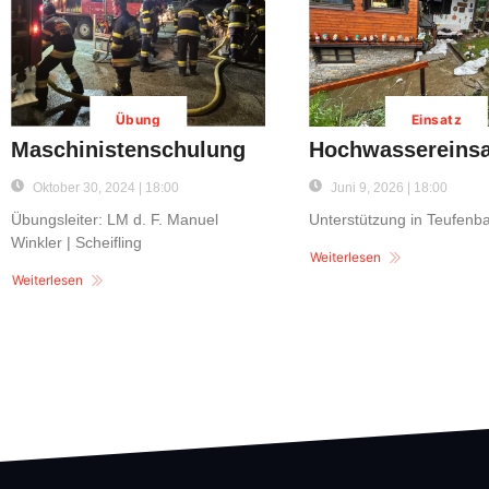
Übung
Einsatz
Maschinistenschulung
Hochwassereinsa
Oktober 30, 2024 | 18:00
Juni 9, 2026 | 18:00
Übungsleiter: LM d. F. Manuel
Unterstützung in Teufenb
Winkler | Scheifling
Weiterlesen
Weiterlesen