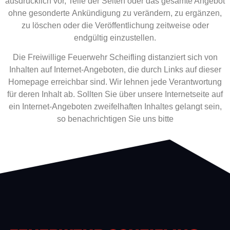
ausdrücklich vor, Teile der Seiten oder das gesamte Angebot
ohne gesonderte Ankündigung zu verändern, zu ergänzen,
zu löschen oder die Veröffentlichung zeitweise oder
endgültig einzustellen.
Die Freiwillige Feuerwehr Scheifling distanziert sich von
Inhalten auf Internet-Angeboten, die durch Links auf dieser
Homepage erreichbar sind. Wir lehnen jede Verantwortung
für deren Inhalt ab. Sollten Sie über unsere Internetseite auf
ein Internet-Angeboten zweifelhaften Inhaltes gelangt sein,
so benachrichtigen Sie uns bitte