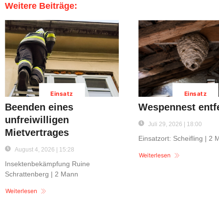
Weitere Beiträge:
Einsatz
Einsatz
Beenden eines
Wespennest entf
unfreiwilligen
Juli 29, 2026 | 18:00
Mietvertrages
Einsatzort: Scheifling | 2
August 4, 2026 | 15:28
Weiterlesen
Insektenbekämpfung Ruine
Schrattenberg | 2 Mann
Weiterlesen