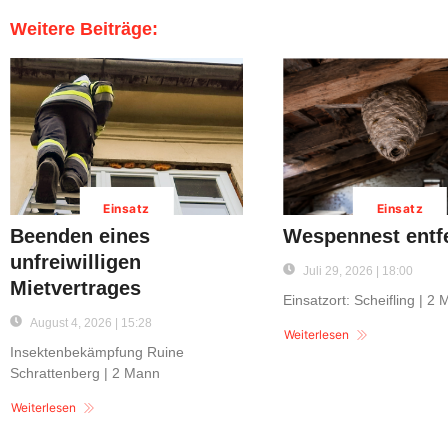
Weitere Beiträge:
Einsatz
Einsatz
Beenden eines
Wespennest entf
unfreiwilligen
Juli 29, 2026 | 18:00
Mietvertrages
Einsatzort: Scheifling | 2
August 4, 2026 | 15:28
Weiterlesen
Insektenbekämpfung Ruine
Schrattenberg | 2 Mann
Weiterlesen