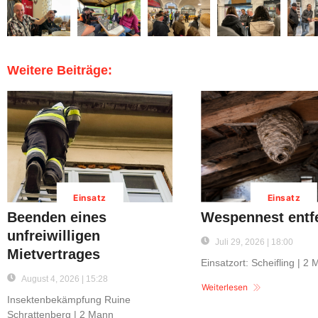
Weitere Beiträge:
Einsatz
Einsatz
Beenden eines
Wespennest entf
unfreiwilligen
Juli 29, 2026 | 18:00
Mietvertrages
Einsatzort: Scheifling | 2
August 4, 2026 | 15:28
Weiterlesen
Insektenbekämpfung Ruine
Schrattenberg | 2 Mann