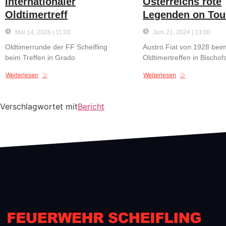
Internationaler
Österreichs rote
Oldtimertreff
Legenden on Tou
Mai 14, 2026 | 11:00
Juni 21, 2024 | 13:00
Oldtimerrunde der FF Scheifling
Austro Fiat von 1928 bei
beim Treffen in Grado
Oldtimertreffen in Bischo
Weiterlesen
Weiterlesen
Verschlagwortet mit
Bericht