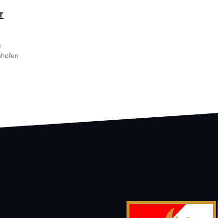
r
m
fshofen