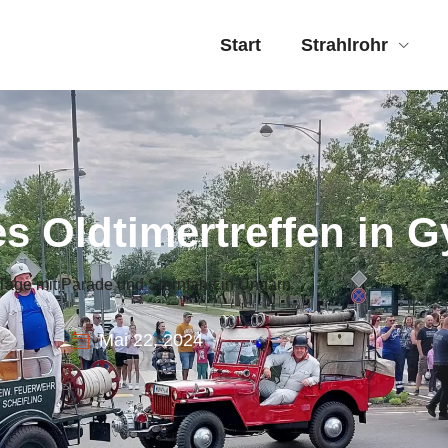
Start
Strahlrohr
es Oldtimertreffen in G
Tage mit Parade und Sternfahrt in Ungarn
Mai 22, 2024