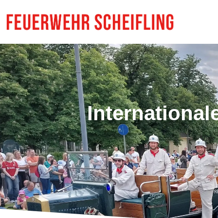
International
Vier 