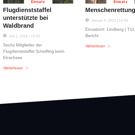
Einsatz
Einsatz
Flugdienststaffel
Menschenrettung
unterstützte bei
Januar 4, 2023 | 14:59
Waldbrand
Einsatzort: Lindberg | T11
Bericht
Juli 1, 2026 | 15:50
Sechs Mitglieder der
Weiterlesen
Flugdienststaffel Scheifling beim
Etrachsee
Weiterlesen