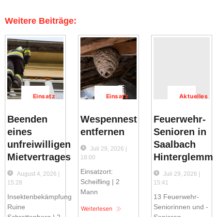
Weitere Beiträge:
Einsatz
Einsatz
Aktuelles
Beenden
Wespennest
Feuerwehr-
eines
entfernen
Senioren in
unfreiwilligen
Saalbach
Juli 29, 2026 |
Mietvertrages
Hinterglemm
18:00
Einsatzort:
August 4, 2026 |
Juli 29, 2026 |
Scheifling | 2
15:28
15:41
Mann
Insektenbekämpfung
13 Feuerwehr-
Ruine
Seniorinnen und -
Weiterlesen