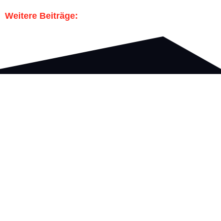
Weitere Beiträge:
Gott zu Ehr, dem Nächsten zur Wehr.
Nützliche Links
Strahlrohr
Bürgerinfo