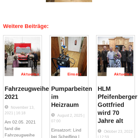
Weitere Beiträge:
Aktuelles
Einsatz
Aktuelles
Fahrzeugweihe
Pumparbeiten
HLM
2021
im
Pfeifenberger
Heizraum
Gottfried
November 13,
wird 70
2021 | 16:18
August 2, 2025 |
Jahre alt
07:00
Am 02.05. 2021
fand die
Einsatzort: Lind
Oktober 23, 2022
Fahrzeugweihe
bei Scheifling |
| 12:59